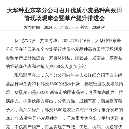
大华种业东辛分公司召开优质小麦品种高效田
管现场观摩会暨单产提升推进会
发布时间：2024-05-17 19:37:07 浏览：2869 次
从
“芯”出发，共绘芳华
。
2024年5月16日，大华种业东辛
分公司在连云港东辛农场
举行
优质小麦品种高效田管现场观摩
会暨单产提升推进会，来自沭阳县
、
灌云县
、
灌南县
、
东海县
的经销商代表和种植大户
200余人
参加会议。
现场观摩会上，东辛分公司向与会人员详细介绍了自主经
营品种华垦麦23和郑麦1860的植株长势、穗层密度以及灌浆情
况。华垦麦23是2022年新审定的国审品种，冬季抗寒能力、抗
病能力、抗倒伏能力突出，分蘖力强，成穗率高，穗层整齐穗
子大，高产又稳产；郑麦1860是农业农村部办公厅推介发布的
2024年农业主导小麦品种之一，千粒重尤为突出，平均达到48
克，不仅高产稳产，而且实现了节肥、优质、抗病、抗逆等优